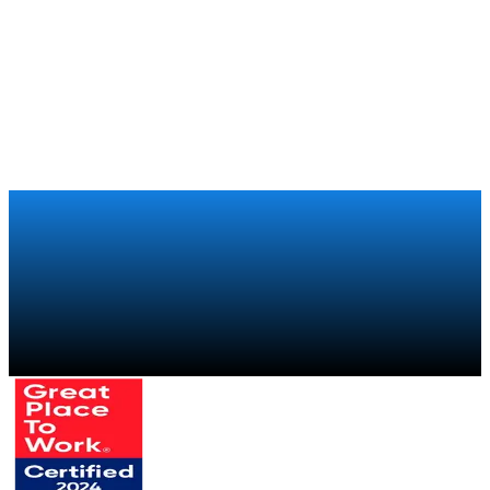
Xiaomi
Varejo
Como a Xiaomi recuperou a visibilidade sobre sua cadeia
comercial global com um programa de trade marketing
Falar com um especialista
→