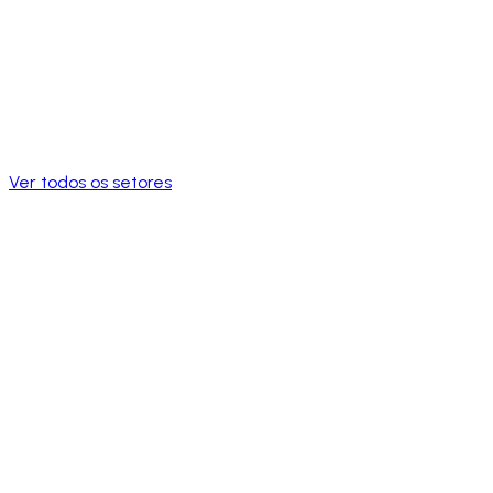
Ver todos os setores
Falar com um especialista
Ver casos de sucesso