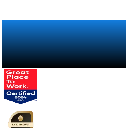
Varejo
Como a Xiaomi recuperou a visibilidade sobre sua cadeia
comercial global com um programa de trade marketing
Falar com um especialista
→