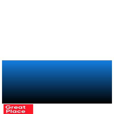
Como o Boca Juniors leva a experiência de fazer parte do
clube aos seus 250.000 sócios ao redor do mundo
Xiaomi
Varejo
Como a Xiaomi recuperou a visibilidade sobre sua cadeia
comercial global com um programa de trade marketing
Falar com um especialista
→